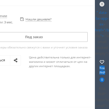
0
" data-
Код
личии
bx-app-
PHP
"
Нашли дешевле?
ии:
3 мес.
data-
ex-
type="D
href="/
class="
">
Под заказ
small
clicked
ры обязательно свяжутся с вами и уточнят условия заказа
empty"
Цена действительна только для интернет-
ься
магазина и может отличаться от цен на
других интернет площадках.
Код
PHP
">
0
Код
PHP
"
class="
small">