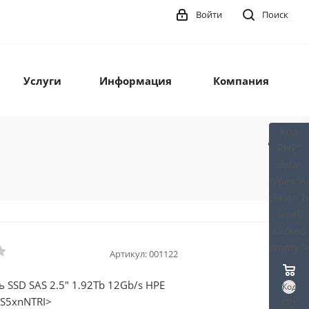
Войти
Поиск
Услуги
Информация
Компания
Код
PHP
"
data-
type="A
class="
small
clicked
empty"
Артикул:
001122
 SSD SAS 2.5" 1.92Tb 12Gb/s HPE
Код
S5xnNTRI>
PHP
">