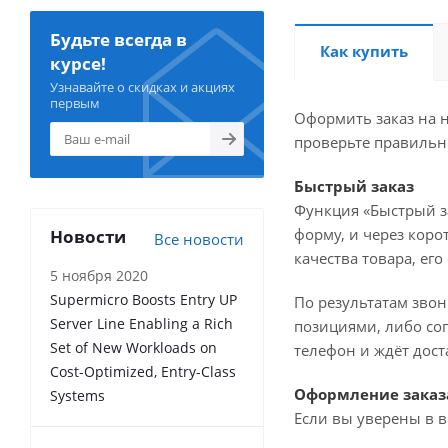
Будьте всегда в
Как купить
курсе!
Узнавайте о скидках и акциях
первым
Оформить заказ на н
проверьте правильн
Быстрый заказ
Функция «Быстрый з
форму, и через коро
Новости
Все новости
качества товара, ег
5 ноября 2020
Supermicro Boosts Entry UP
По результатам звон
Server Line Enabling a Rich
позициями, либо сог
Set of New Workloads on
телефон и ждёт дост
Cost-Optimized, Entry-Class
Оформление заказ
Systems
Если вы уверены в в