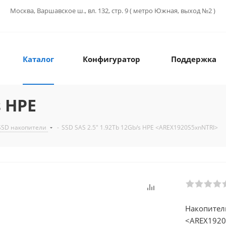
Москва, Варшавское ш., вл. 132, стр. 9 ( метро Южная, выход №2 )
Каталог
Конфигуратор
Поддержка
s HPE
SSD накопители
-
SSD SAS 2.5" 1.92Tb 12Gb/s HPE <AREX1920S5xnNTRI>
Накопитель
<AREX1920