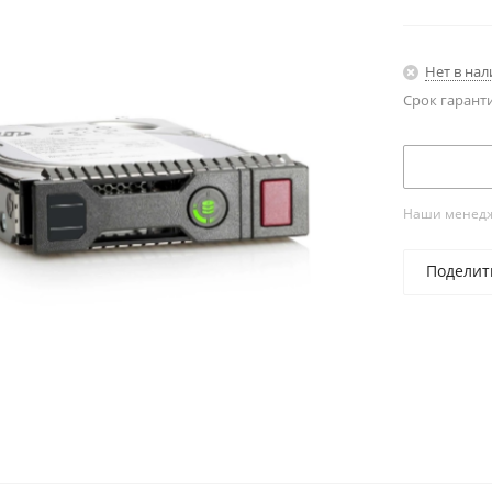
Нет в на
Срок гарант
Наши менедже
Поделит