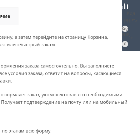
Код
ичие
PHP
">
Код
PHP
зину, а затем перейдите на страницу Корзина,
">
з» или «Быстрый заказ».
0
ормления заказа самостоятельно. Вы заполняете
се условия заказа, ответит на вопросы, касающиеся
тавки.
о оформляет заказ, укомплектовав его необходимыми
с. Получает подтверждение на почту или на мобильный
 по этапам всю форму.