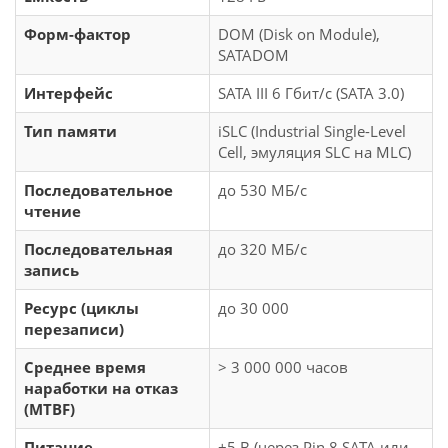
Форм-фактор
DOM (Disk on Module),
SATADOM
Интерфейс
SATA III 6 Гбит/с (SATA 3.0)
Тип памяти
iSLC (Industrial Single-Level
Cell, эмуляция SLC на MLC)
Последовательное
до 530 МБ/с
чтение
Последовательная
до 320 МБ/с
запись
Ресурс (циклы
до 30 000
перезаписи)
Среднее время
> 3 000 000 часов
наработки на отказ
(MTBF)
Питание
+5 В (через Pin 8 SATA или