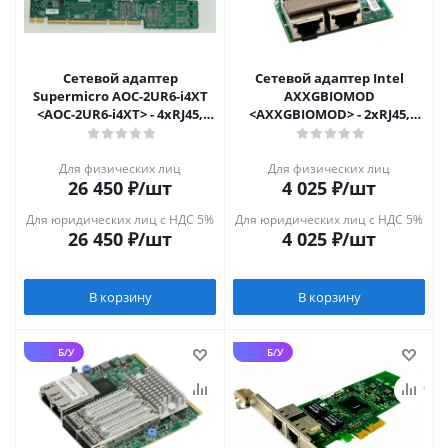
Сетевой адаптер
Сетевой адаптер Intel
Supermicro AOC-2UR6-i4XT
AXXGBIOMOD
<AOC-2UR6-i4XT> - 4xRJ45,
<AXXGBIOMOD> - 2xRJ45,
10GbE, 2U Ultra Riser
1GbE, PCIe 2.0 x4, Intel 82576
Для физических лиц
Для физических лиц
26 450
₽
/шт
4 025
₽
/шт
Для юридических лиц с НДС 5%
Для юридических лиц с НДС 5%
26 450
₽
/шт
4 025
₽
/шт
В корзину
В корзину
Б/У
Б/У