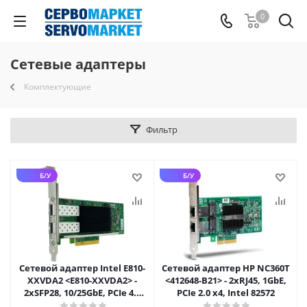
0
Сетевые адаптеры
Комплектующие
Фильтр
Б/У
Б/У
Сетевой адаптер Intel E810-
Сетевой адаптер HP NC360T
XXVDA2 <E810-XXVDA2> -
<412648-B21> - 2xRJ45, 1GbE,
2xSFP28, 10/25GbE, PCIe 4.0
PCIe 2.0 x4, Intel 82572
x16, Intel E810