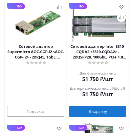
Б/У
Б/У
Сетевой адаптер
Сетевой адаптер Intel E810-
Supermicro AOC-CGP-i2 <AOC-
CQDA2 <E810-CQDA2> -
CGP-i2> - 2xRJ45, 1GbE,
2xQSFP28, 100GbE, PCIe 4.0
MicroLP, PCIe 2.1 x4
x16
Для физических лиц
51 750
₽
/шт
Для юридических лиц с НДС 5%
51 750
₽
/шт
Под заказ
В корзину
Б/У
Б/У