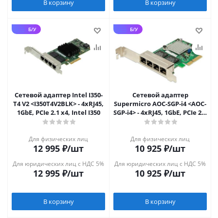
В корзину
В корзину
Б/У
Б/У
Сетевой адаптер Intel I350-
Сетевой адаптер
T4 V2 <I350T4V2BLK> - 4xRJ45,
Supermicro AOC-SGP-i4 <AOC-
1GbE, PCIe 2.1 x4, Intel I350
SGP-i4> - 4xRJ45, 1GbE, PCIe 2.0
x4
Для физических лиц
Для физических лиц
12 995
₽
/шт
10 925
₽
/шт
Для юридических лиц с НДС 5%
Для юридических лиц с НДС 5%
12 995
₽
/шт
10 925
₽
/шт
В корзину
В корзину