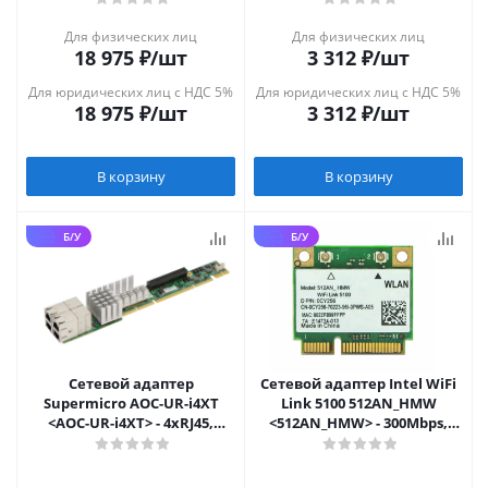
Для физических лиц
Для физических лиц
18 975
₽
/шт
3 312
₽
/шт
Для юридических лиц с НДС 5%
Для юридических лиц с НДС 5%
18 975
₽
/шт
3 312
₽
/шт
В корзину
В корзину
Б/У
Б/У
Сетевой адаптер
Сетевой адаптер Intel WiFi
Supermicro AOC-UR-i4XT
Link 5100 512AN_HMW
<AOC-UR-i4XT> - 4xRJ45,
<512AN_HMW> - 300Mbps,
10GbE, 1U Ultra Riser
Mini PCIe