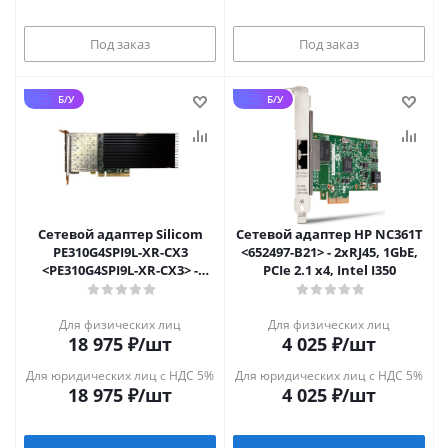
Под заказ
Под заказ
Б/У
Б/У
Сетевой адаптер Silicom
Сетевой адаптер HP NC361T
PE310G4SPI9L-XR-CX3
<652497-B21> - 2xRJ45, 1GbE,
<PE310G4SPI9L-XR-CX3> -
PCIe 2.1 x4, Intel I350
4xSFP+, 10GbE, PCIe 2.0 x8,
Inte
Для физических лиц
Для физических лиц
18 975
₽
/шт
4 025
₽
/шт
Для юридических лиц с НДС 5%
Для юридических лиц с НДС 5%
18 975
₽
/шт
4 025
₽
/шт