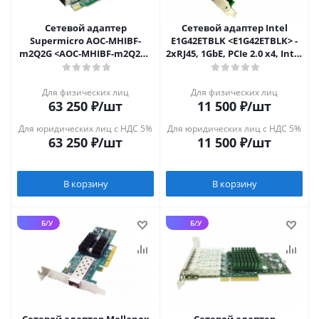
Сетевой адаптер
Сетевой адаптер Intel
Supermicro AOC-MHIBF-
E1G42ETBLK <E1G42ETBLK> -
m2Q2G <AOC-MHIBF-m2Q2G>
2xRJ45, 1GbE, PCIe 2.0 x4, Intel
- 2xQSFP(56Gb/s
82576
IB/40GbE)+2xRJ45(1GbE),
Для физических лиц
Для физических лиц
63 250
₽
/шт
11 500
₽
/шт
Для юридических лиц с НДС 5%
Для юридических лиц с НДС 5%
63 250
₽
/шт
11 500
₽
/шт
В корзину
В корзину
Б/У
Б/У