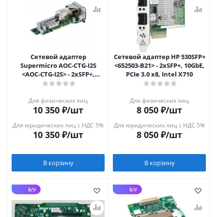
Сетевой адаптер
Сетевой адаптер HP 530SFP+
Supermicro AOC-CTG-I2S
<652503-B21> - 2xSFP+, 10GbE,
<AOC-CTG-I2S> - 2xSFP+,
PCIe 3.0 x8, Intel X710
10GbE, MicroLP, PCIe 2.0 x8
Для физических лиц
Для физических лиц
10 350
₽
/шт
8 050
₽
/шт
Для юридических лиц с НДС 5%
Для юридических лиц с НДС 5%
10 350
₽
/шт
8 050
₽
/шт
В корзину
В корзину
Б/У
Б/У