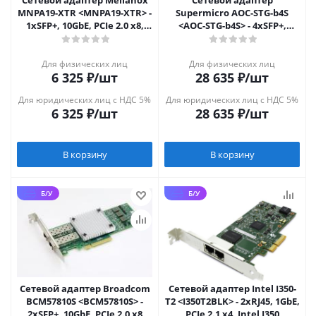
Сетевой адаптер Mellanox
Сетевой адаптер
MNPA19-XTR <MNPA19-XTR> -
Supermicro AOC-STG-b4S
1xSFP+, 10GbE, PCIe 2.0 x8,
<AOC-STG-b4S> - 4xSFP+,
ConnectX-2
10GbE, PCIe 3.0 x8
Для физических лиц
Для физических лиц
6 325
₽
/шт
28 635
₽
/шт
Для юридических лиц с НДС 5%
Для юридических лиц с НДС 5%
6 325
₽
/шт
28 635
₽
/шт
В корзину
В корзину
Б/У
Б/У
Сетевой адаптер Broadcom
Сетевой адаптер Intel I350-
BCM57810S <BCM57810S> -
T2 <I350T2BLK> - 2xRJ45, 1GbE,
2xSFP+, 10GbE, PCIe 2.0 x8
PCIe 2.1 x4, Intel I350