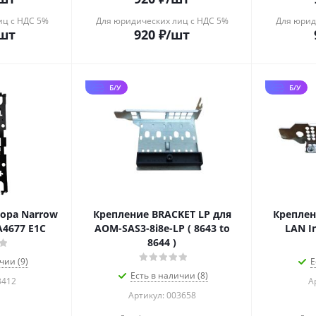
иц с НДС 5%
Для юридических лиц с НДС 5%
Для юрид
шт
920
₽
/шт
Б/У
Б/У
ора Narrow
Крепление BRACKET LP для
Креплен
4677 E1C
AOM-SAS3-8i8e-LP ( 8643 to
LAN I
8644 )
чии (9)
Е
Есть в наличии (8)
3412
А
Артикул: 003658