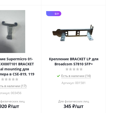
Б/У
ие Supermicro 01-
Крепление BRACKET LP для
-XX00T101 BRACKET
Broadcom 57810 SFP+
nal mounting для
ера в CSE-819, 119
Есть в наличии (14)
Артикул: 001581
сть в наличии (17)
ртикул: 003456
 физических лиц
Для физических лиц
920
₽
/шт
345
₽
/шт