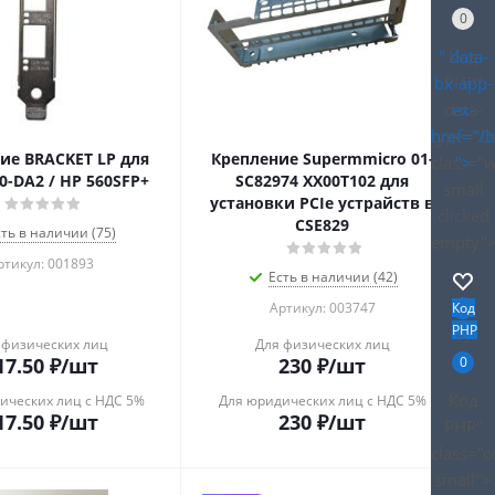
0
" data-
Код
bx-app-
PHP
"
data-
ex-
type="D
href="/
ие BRACKET LP для
Крепление Supermmicro 01-
class="
">
20-DA2 / HP 560SFP+
SC82974 XX00T102 для
small
установки PCIe устрайств в
clicked
CSE829
сть в наличии (75)
empty"
ртикул: 001893
Есть в наличии (42)
Артикул: 003747
Код
PHP
">
 физических лиц
Для физических лиц
17.50
₽
/шт
230
₽
/шт
0
Код
ических лиц с НДС 5%
Для юридических лиц с НДС 5%
17.50
₽
/шт
230
₽
/шт
PHP
"
class="
small">