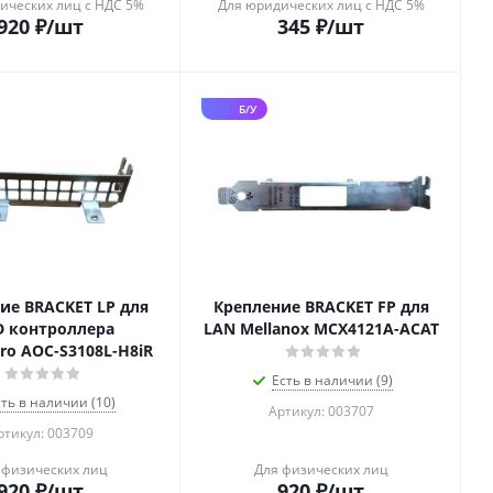
ических лиц с НДС 5%
Для юридических лиц с НДС 5%
920
₽
/шт
345
₽
/шт
Б/У
ие BRACKET LP для
Крепление BRACKET FP для
D контроллера
LAN Mellanox MCX4121A-ACAT
ro AOC-S3108L-H8iR
Есть в наличии (9)
сть в наличии (10)
Артикул: 003707
ртикул: 003709
 физических лиц
Для физических лиц
920
₽
/шт
920
₽
/шт