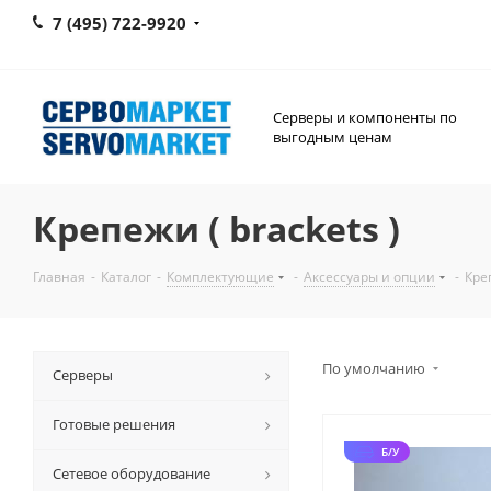
7 (495) 722-9920
Серверы и компоненты по
выгодным ценам
Крепежи ( brackets )
Главная
-
Каталог
-
Комплектующие
-
Аксессуары и опции
-
Креп
По умолчанию
Серверы
Готовые решения
Б/У
Сетевое оборудование