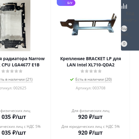
Б/У
Код
PHP
">
Код
PHP
">
0
я радиатора Narrow
Крепление BRACKET LP для
 CPU LGA4677 E1B
LAN Intel XL710-QDA2
сть в наличии (21)
Есть в наличии (20)
ртикул: 002625
Артикул: 003708
 физических лиц
Для физических лиц
 035
₽
/шт
920
₽
/шт
ических лиц с НДС 5%
Для юридических лиц с НДС 5%
 035
₽
/шт
920
₽
/шт