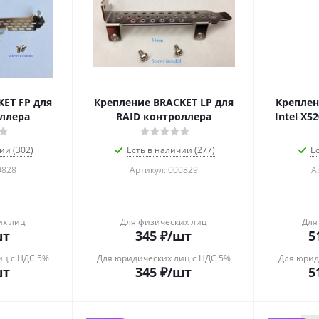
ET FP для
Крепление BRACKET LP для
Креплен
ллера
RAID контроллера
Intel X5
ии (302)
Есть в наличии (277)
Е
0828
Артикул: 000829
А
их лиц
Для физических лиц
Для
шт
345
₽
/шт
5
иц с НДС 5%
Для юридических лиц с НДС 5%
Для юрид
шт
345
₽
/шт
5