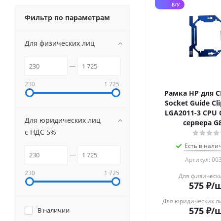
Б/У
Фильтр по параметрам
Для физических лиц
230
1 725
Рамка HP для C
Socket Guide Cli
LGA2011-3 CPU 
Для юридических лиц
сервера G
с НДС 5%
Есть в налич
Артикул: 00
230
1 725
Для физическ
575
₽
/
Для юридических л
575
₽
/
В наличии