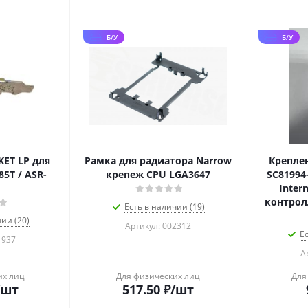
Б/У
Б/У
ET LP для
Рамка для радиатора Narrow
Креплен
85T / ASR-
крепеж CPU LGA3647
SC81994
Inter
контролл
Есть в наличии (19)
ии (20)
Артикул: 002312
Е
1937
А
их лиц
Для физических лиц
Для
/шт
517.50
₽
/шт