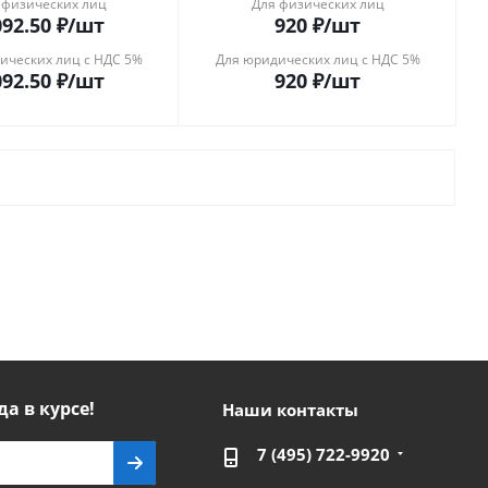
 физических лиц
Для физических лиц
092.50
₽
/шт
920
₽
/шт
ических лиц с НДС 5%
Для юридических лиц с НДС 5%
092.50
₽
/шт
920
₽
/шт
да в курсе!
Наши контакты
7 (495) 722-9920