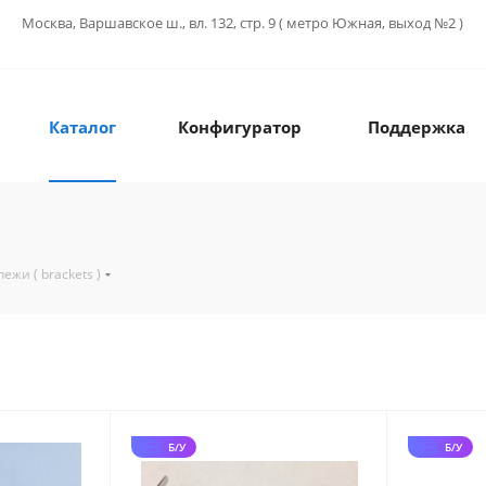
Москва, Варшавское ш., вл. 132, стр. 9 ( метро Южная, выход №2 )
Каталог
Конфигуратор
Поддержка
ежи ( brackets )
Б/У
Б/У