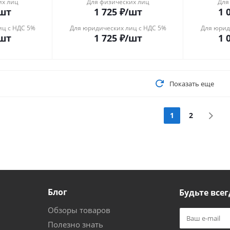
их лиц
Для физических лиц
Для
шт
1 725
₽
/шт
1 
иц с НДС 5%
Для юридических лиц с НДС 5%
Для юрид
шт
1 725
₽
/шт
1 
Показать еще
1
2
Блог
Будьте всег
Обзоры товаров
Полезно знать