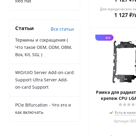
Red Hat
Для юридических л
1 127
₽
/
Статьи
Все статьи
Б/У
Термины и сокращения (
Что такое OEM, ODM, OBM,
Box, Kit, SGL )
WIO/UIO Server Add-on-card
Support Ultra Server Add-
on-card Support
Рамка для радиат
крепеж CPU LGA
PCIe Bifurcation - Что это и
как включать
Есть в нали
Артикул: 00