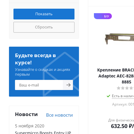
Б/У
Сбросить
Будьте всегда в
курсе!
Узнавайте о скидках и акциях
Крепление BRACK
первым
Adaptec AEC-828
8885
Есть в налич
Артикул: 00
Новости
Все новости
Для физическ
632.50
₽
5 ноября 2020
Supermicro Boosts Entry UP