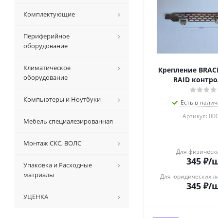
Комплектующие
Периферийное
оборудование
Климатическое
Крепление BRACK
оборудование
RAID контро
Компьютеры и Ноутбуки
Есть в налич
Артикул: 00
Мебель специалезированная
Монтаж СКС, ВОЛС
Для физическ
345
₽
/
Упаковка и Расходные
матриалы
Для юридических л
345
₽
/
УЦЕНКА