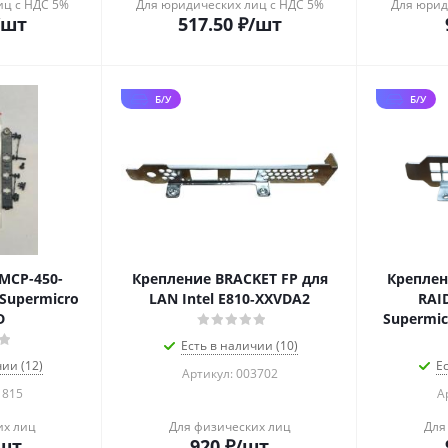
иц с НДС 5%
Для юридических лиц с НДС 5%
Для юрид
/шт
517.50
₽
/шт
Б/У
Б/У
MCP-450-
Крепление BRACKET FP для
Креплен
 Supermicro
LAN Intel E810‑XXVDA2
RAI
D
Supermic
Есть в наличии (10)
ии (12)
Е
Артикул: 003702
1815
А
их лиц
Для физических лиц
Для
шт
920
₽
/шт