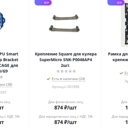
Б/У
Б/У
PU Smart
Крепление Square для кулера
Рамка дл
p Bracket
SuperMicro SNK-P0048AP4
крепеж
CAGE для
2шт.
8/G9
Е
Есть в наличии (24)
А
ии (38)
Артикул: 001896
3597
их лиц
Для физических лиц
Для
шт
874
₽
/шт
1
иц с НДС 5%
Для юридических лиц с НДС 5%
Для юрид
шт
874
₽
/шт
1