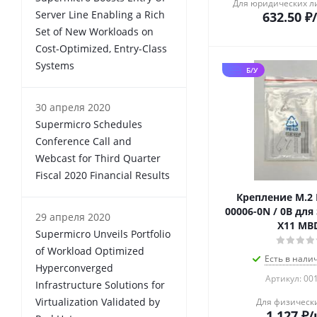
Для юридических л
Server Line Enabling a Rich
632.50
₽
Set of New Workloads on
Cost-Optimized, Entry-Class
Systems
Б/У
30 апреля 2020
Supermicro Schedules
Conference Call and
Webcast for Third Quarter
Fiscal 2020 Financial Results
Крепление M.2 
00006-0N / 0B для
29 апреля 2020
X11 MB
Supermicro Unveils Portfolio
of Workload Optimized
Есть в налич
Hyperconverged
Артикул: 00
Infrastructure Solutions for
Virtualization Validated by
Для физическ
1 127
₽
/