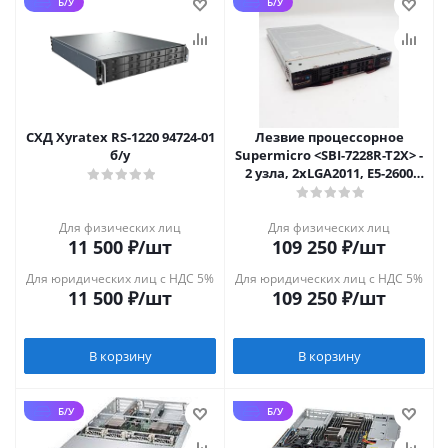
Б/У
Б/У
СХД Xyratex RS-1220 94724-01
Лезвие процессорное
б/у
Supermicro <SBI-7228R-T2X> -
2 узла, 2xLGA2011, E5-2600
v3/v4, 10GbE
Для физических лиц
Для физических лиц
11 500
₽
/шт
109 250
₽
/шт
Для юридических лиц с НДС 5%
Для юридических лиц с НДС 5%
11 500
₽
/шт
109 250
₽
/шт
В корзину
В корзину
Б/У
Б/У