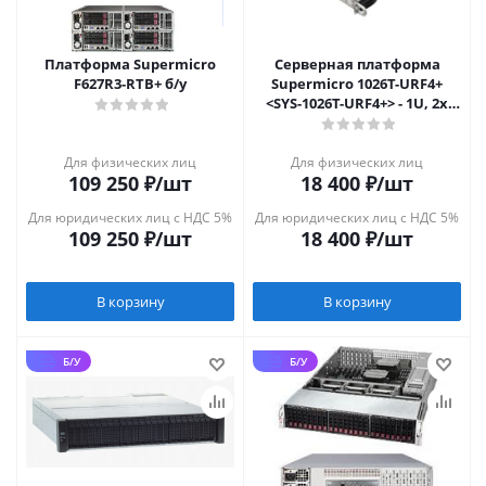
Платформа Supermicro
Серверная платформа
F627R3-RTB+ б/у
Supermicro 1026T-URF4+
<SYS-1026T-URF4+> - 1U, 2x
LGA1366, 8x 2.5", 4x1GbE
Для физических лиц
Для физических лиц
109 250
₽
/шт
18 400
₽
/шт
Для юридических лиц с НДС 5%
Для юридических лиц с НДС 5%
109 250
₽
/шт
18 400
₽
/шт
В корзину
В корзину
Б/У
Б/У