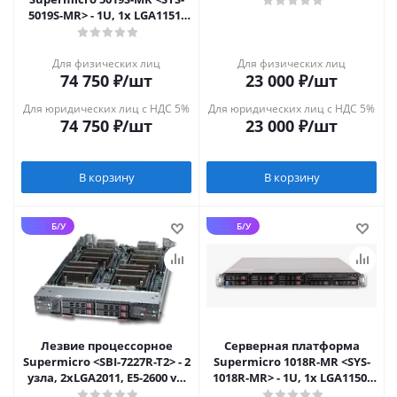
5019S-MR> - 1U, 1x LGA1151,
4x 3.5", 2xGbE, IPMI
Для физических лиц
Для физических лиц
74 750
₽
/шт
23 000
₽
/шт
Для юридических лиц с НДС 5%
Для юридических лиц с НДС 5%
74 750
₽
/шт
23 000
₽
/шт
В корзину
В корзину
Б/У
Б/У
Лезвие процессорное
Серверная платформа
Supermicro <SBI-7227R-T2> - 2
Supermicro 1018R-MR <SYS-
узла, 2xLGA2011, E5-2600 v2,
1018R-MR> - 1U, 1x LGA1150,
DDR3, 2x1GbE
4x 3.5", 2xGbE, IPMI