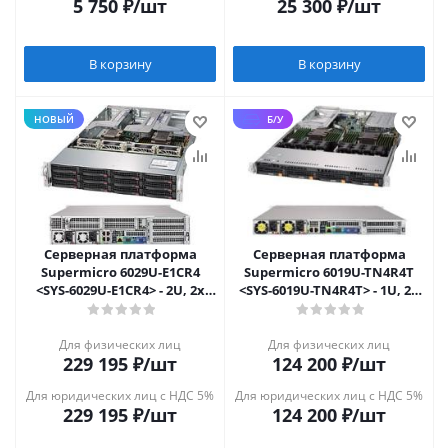
5 750
₽
/шт
25 300
₽
/шт
В корзину
В корзину
НОВЫЙ
Б/У
Серверная платформа
Серверная платформа
Supermicro 6029U-E1CR4
Supermicro 6019U-TN4R4T
<SYS-6029U-E1CR4> - 2U, 2x
<SYS-6019U-TN4R4T> - 1U, 2x
LGA3647, 12x 3.5", 4xGbE,
LGA3647, 4x 3.5", 4x10GbE
NEW
Для физических лиц
Для физических лиц
229 195
₽
/шт
124 200
₽
/шт
Для юридических лиц с НДС 5%
Для юридических лиц с НДС 5%
229 195
₽
/шт
124 200
₽
/шт