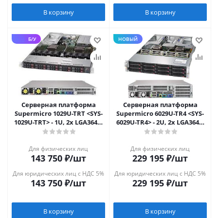
В корзину
В корзину
Б/У
НОВЫЙ
Серверная платформа
Серверная платформа
Supermicro 1029U-TRT <SYS-
Supermicro 6029U-TR4 <SYS-
1029U-TRT> - 1U, 2x LGA3647,
6029U-TR4> - 2U, 2x LGA3647,
10x 2.5", 2x10GbE
12x 3.5" NEW
Для физических лиц
Для физических лиц
143 750
₽
/шт
229 195
₽
/шт
Для юридических лиц с НДС 5%
Для юридических лиц с НДС 5%
143 750
₽
/шт
229 195
₽
/шт
В корзину
В корзину