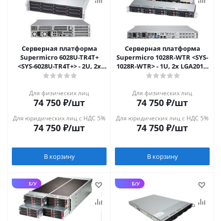
Серверная платформа
Серверная платформа
Supermicro 6028U-TR4T+
Supermicro 1028R-WTR <SYS-
<SYS-6028U-TR4T+> - 2U, 2x
1028R-WTR> - 1U, 2x LGA2011-
LGA2011-3, 12x 3.5", 4x10GbE
3, 10x 2.5"
Для физических лиц
Для физических лиц
74 750
₽
/шт
74 750
₽
/шт
Для юридических лиц с НДС 5%
Для юридических лиц с НДС 5%
74 750
₽
/шт
74 750
₽
/шт
В корзину
В корзину
Б/У
Б/У