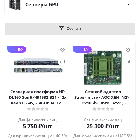
Cерверы GPU
Фильтр
Б/У
Б/У
Серверная платформа HP
Сетевой адаптер
DL160 Gen6 <491532-B21> - 2x
Supermicro <AOC-XEH-iN2> -
Xeon E5645, 2.4GHz, 6C 12T,
2x10GbE, Intel 82599,
LGA1366
Mezzanine
Для физических лиц
Для физических лиц
5 750
₽
/шт
25 300
₽
/шт
Для юридических лиц с НДС 5%
Для юридических лиц с НДС 5%