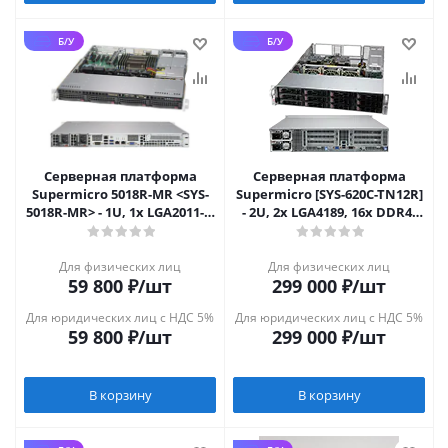
Б/У
Б/У
Серверная платформа
Серверная платформа
Supermicro 5018R-MR <SYS-
Supermicro [SYS-620C-TN12R]
5018R-MR> - 1U, 1x LGA2011-3,
- 2U, 2x LGA4189, 16x DDR4,
4x 3.5", 2xGbE, IPMI
12x 3.5" NVMe/SATA/SAS
Для физических лиц
Для физических лиц
59 800
₽
/шт
299 000
₽
/шт
Для юридических лиц с НДС 5%
Для юридических лиц с НДС 5%
59 800
₽
/шт
299 000
₽
/шт
В корзину
В корзину