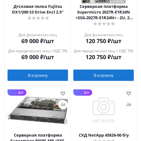
Дтсковая полка Fujitsu
Серверная платформа
DX1/200 S3 Drive Encl 2.5''
Supermicro 2027R-E1R24N
<SSG-2027R-E1R24N> - 2U, 2x
LGA2011, 24x 2.5"
Для физических лиц
Для физических лиц
69 000
₽
/шт
120 750
₽
/шт
Для юридических лиц с НДС 5%
Для юридических лиц с НДС 5%
69 000
₽
/шт
120 750
₽
/шт
В корзину
В корзину
Б/У
Б/У
Серверная платформа
СХД NetApp 45826-00 б/у
Supermicro 5019S-MR <SYS-