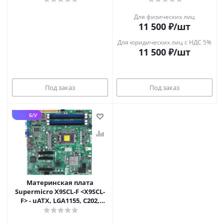
IPMI
Для физических лиц
11 500
₽
/шт
Для юридических лиц с НДС 5%
11 500
₽
/шт
Под заказ
Под заказ
Б/У
Материнская плата
Supermicro X9SCL-F <X9SCL-
F> - uATX, LGA1155, C202,
DDR3 ECC UDIMM, 2xGbE,
IPMI