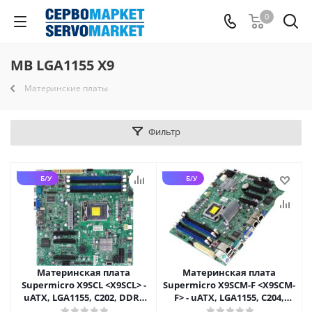
0
MB LGA1155 X9
Материнские платы
Фильтр
Б/У
Б/У
Материнская плата
Материнская плата
Supermicro X9SCL <X9SCL> -
Supermicro X9SCM-F <X9SCM-
uATX, LGA1155, C202, DDR3
F> - uATX, LGA1155, C204,
ECC UDIMM, 2xGbE, IPMI
DDR3 ECC UDIMM, 2xGbE,