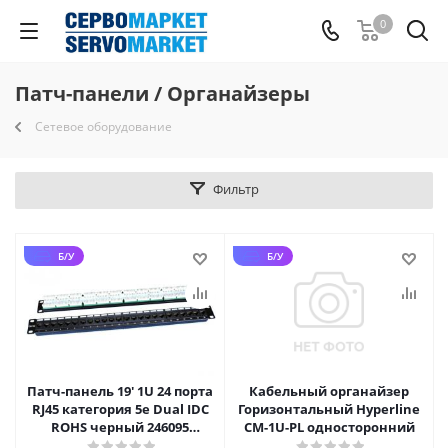
0
Патч-панели / Органайзеры
Сетевое оборудование
Фильтр
Б/У
Б/У
Патч-панель 19' 1U 24 порта
Кабельный органайзер
RJ45 категория 5e Dual IDC
Горизонтальный Hyperline
ROHS черный 246095
CM-1U-PL односторонний
Hyperline