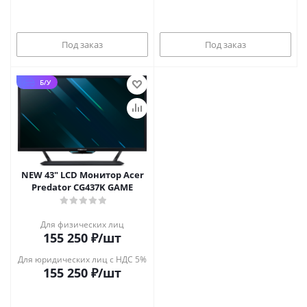
Под заказ
Под заказ
Б/У
NEW 43" LCD Монитор Acer
Predator CG437K GAME
Для физических лиц
155 250
₽
/шт
Для юридических лиц с НДС 5%
155 250
₽
/шт