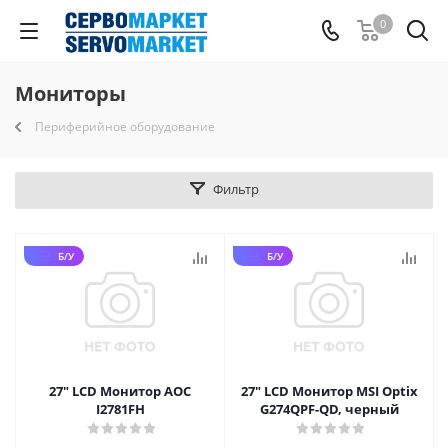
0
Мониторы
Периферийное оборудование
Фильтр
Б/У
Б/У
27" LCD Монитор AOC
27" LCD Монитор MSI Optix
I2781FH
G274QPF-QD, черный