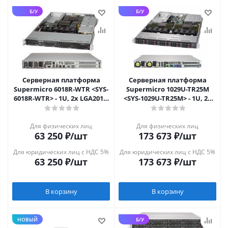
Б/У
Б/У
Серверная платформа
Серверная платформа
Supermicro 6018R-WTR <SYS-
Supermicro 1029U-TR25M
6018R-WTR> - 1U, 2x LGA2011-
<SYS-1029U-TR25M> - 1U, 2x
3, 8x 2.5", 2x10GbE
LGA3647, 10x 2.5", 2x25GbE
SFP
Для физических лиц
Для физических лиц
63 250
₽
/шт
173 673
₽
/шт
Для юридических лиц с НДС 5%
Для юридических лиц с НДС 5%
63 250
₽
/шт
173 673
₽
/шт
В корзину
В корзину
НОВЫЙ
Б/У