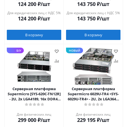
124 200
₽
/шт
143 750
₽
/шт
Для юридических лиц с НДС 5%
Для юридических лиц с НДС 5%
124 200
₽
/шт
143 750
₽
/шт
В корзину
В корзину
Б/У
НОВЫЙ
Серверная платформа
Серверная платформа
Supermicro [SYS-620C-TN12R]
Supermicro 6029U-TR4 <SYS-
- 2U, 2x LGA4189, 16x DDR4,
6029U-TR4> - 2U, 2x LGA3647,
12x 3.5" NVMe/SATA/SAS
12x 3.5" NEW
Для физических лиц
Для физических лиц
299 000
₽
/шт
229 195
₽
/шт