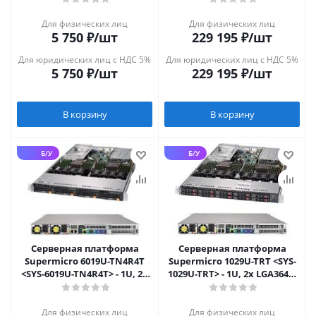
NEW
Для физических лиц
Для физических лиц
5 750
₽
/шт
229 195
₽
/шт
Для юридических лиц с НДС 5%
Для юридических лиц с НДС 5%
5 750
₽
/шт
229 195
₽
/шт
В корзину
В корзину
Б/У
Б/У
Серверная платформа
Серверная платформа
Supermicro 6019U-TN4R4T
Supermicro 1029U-TRT <SYS-
<SYS-6019U-TN4R4T> - 1U, 2x
1029U-TRT> - 1U, 2x LGA3647,
LGA3647, 4x 3.5", 4x10GbE
10x 2.5", 2x10GbE
Для физических лиц
Для физических лиц