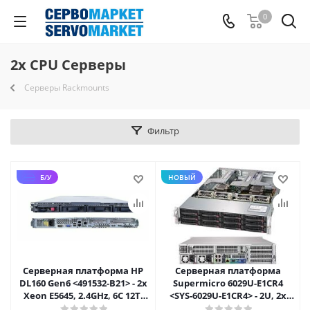
0
2x CPU Серверы
Серверы Rackmounts
Фильтр
Б/У
НОВЫЙ
Серверная платформа HP
Серверная платформа
DL160 Gen6 <491532-B21> - 2x
Supermicro 6029U-E1CR4
Xeon E5645, 2.4GHz, 6C 12T,
<SYS-6029U-E1CR4> - 2U, 2x
LGA1366
LGA3647, 12x 3.5", 4xGbE,