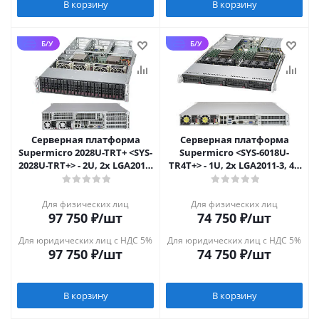
В корзину
В корзину
Б/У
Б/У
Серверная платформа
Серверная платформа
Supermicro 2028U-TRT+ <SYS-
Supermicro <SYS-6018U-
2028U-TRT+> - 2U, 2x LGA2011-
TR4T+> - 1U, 2x LGA2011-3, 4x
3, 24x 2.5", 2x10GbE
3.5", 4x10GbE
Для физических лиц
Для физических лиц
97 750
₽
/шт
74 750
₽
/шт
Для юридических лиц с НДС 5%
Для юридических лиц с НДС 5%
97 750
₽
/шт
74 750
₽
/шт
В корзину
В корзину