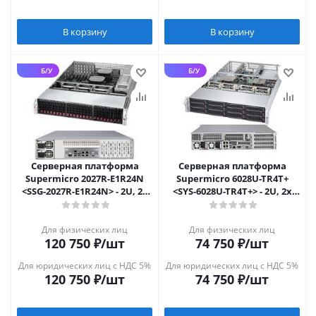
В корзину
В корзину
Б/У
Б/У
Серверная платформа
Серверная платформа
Supermicro 2027R-E1R24N
Supermicro 6028U-TR4T+
<SSG-2027R-E1R24N> - 2U, 2x
<SYS-6028U-TR4T+> - 2U, 2x
LGA2011, 24x 2.5"
LGA2011-3, 12x 3.5", 4x10GbE
Для физических лиц
Для физических лиц
120 750
₽
/шт
74 750
₽
/шт
Для юридических лиц с НДС 5%
Для юридических лиц с НДС 5%
120 750
₽
/шт
74 750
₽
/шт