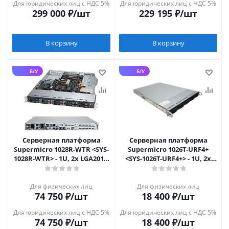
Для юридических лиц с НДС 5%
Для юридических лиц с НДС 5%
299 000
₽
/шт
229 195
₽
/шт
В корзину
В корзину
Б/У
Б/У
Серверная платформа
Серверная платформа
Supermicro 1028R-WTR <SYS-
Supermicro 1026T-URF4+
1028R-WTR> - 1U, 2x LGA2011-
<SYS-1026T-URF4+> - 1U, 2x
3, 10x 2.5"
LGA1366, 8x 2.5", 4x1GbE
Для физических лиц
Для физических лиц
74 750
₽
/шт
18 400
₽
/шт
Для юридических лиц с НДС 5%
Для юридических лиц с НДС 5%
74 750
₽
/шт
18 400
₽
/шт