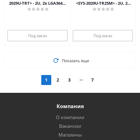
2029U-TRT> - 2U, 2x LGA3647,
<SYS-2029U-TR25M> - 2U, 2x
24x 2.5", 2x10GbE
LGA3647, 24x 2.5", 2x25GbE
SFP
Под заказ
Под заказ
Показать еще
1
2
3
7
Компания
О компании
Вакансии
Магазины