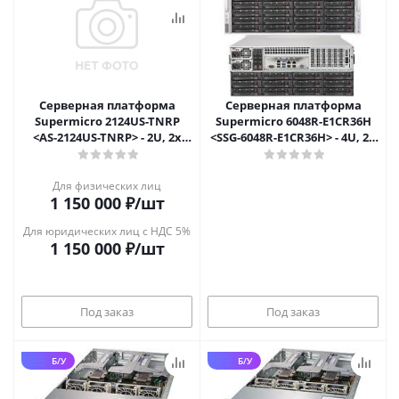
Серверная платформа
Серверная платформа
Supermicro 2124US-TNRP
Supermicro 6048R-E1CR36H
<AS-2124US-TNRP> - 2U, 2x
<SSG-6048R-E1CR36H> - 4U, 2x
AMD EPYC 7002/7003, 24x
LGA2011-3, 36x 3.5"
NVMe
Для физических лиц
1 150 000
₽
/шт
Для юридических лиц с НДС 5%
1 150 000
₽
/шт
Под заказ
Под заказ
Б/У
Б/У