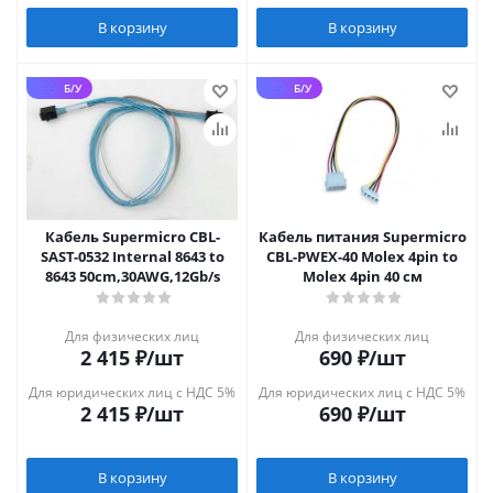
В корзину
В корзину
Б/У
Б/У
Кабель Supermicro CBL-
Кабель питания Supermicro
SAST-0532 Internal 8643 to
CBL-PWEX-40 Molex 4pin to
8643 50cm,30AWG,12Gb/s
Molex 4pin 40 см
Для физических лиц
Для физических лиц
2 415
₽
/шт
690
₽
/шт
Для юридических лиц с НДС 5%
Для юридических лиц с НДС 5%
2 415
₽
/шт
690
₽
/шт
В корзину
В корзину