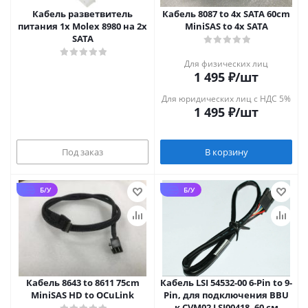
Кабель разветвитель
Кабель 8087 to 4x SATA 60cm
питания 1x Molex 8980 на 2x
MiniSAS to 4x SATA
SATA
Для физических лиц
1 495
₽
/шт
Для юридических лиц с НДС 5%
1 495
₽
/шт
Под заказ
В корзину
Б/У
Б/У
Кабель 8643 to 8611 75cm
Кабель LSI 54532-00 6-Pin to 9-
MiniSAS HD to OCuLink
Pin, для подключения BBU
к CVM02 LSI00418, 60 см