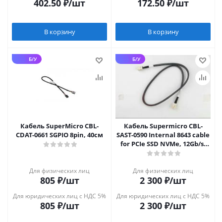
402.50
₽
/шт
172.50
₽
/шт
В корзину
В корзину
Б/У
Б/У
Кабель SuperMicro CBL-
Кабель Supermicro CBL-
CDAT-0661 SGPIO 8pin, 40см
SAST-0590 Internal 8643 cable
for PCIe SSD NVMe, 12Gb/s,
70cm,30AWG
Для физических лиц
Для физических лиц
805
₽
/шт
2 300
₽
/шт
Для юридических лиц с НДС 5%
Для юридических лиц с НДС 5%
805
₽
/шт
2 300
₽
/шт