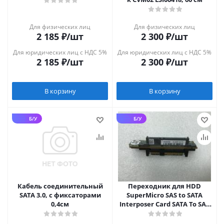
Для физических лиц
Для физических лиц
2 185
₽
/шт
2 300
₽
/шт
Для юридических лиц с НДС 5%
Для юридических лиц с НДС 5%
2 185
₽
/шт
2 300
₽
/шт
В корзину
В корзину
Б/У
Б/У
Кабель соединительный
Переходник для HDD
SATA 3.0, с фиксаторами
SuperMicro SAS to SATA
0,4см
Interposer Card SATA To SAS
2,5"/3,5" L3-25111-00E