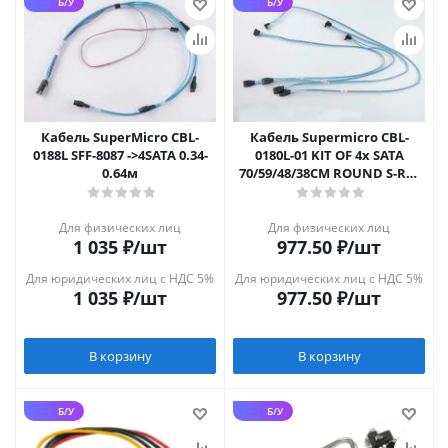
Б/У
Б/У
Кабель SuperMicro CBL-
Кабель Supermicro CBL-
0188L SFF-8087 ->4SATA 0.34-
0180L-01 KIT OF 4x SATA
0.64м
70/59/48/38CM ROUND S-RA,
26AWG
Для физических лиц
Для физических лиц
1 035
₽
/шт
977.50
₽
/шт
Для юридических лиц с НДС 5%
Для юридических лиц с НДС 5%
1 035
₽
/шт
977.50
₽
/шт
В корзину
В корзину
Б/У
Б/У