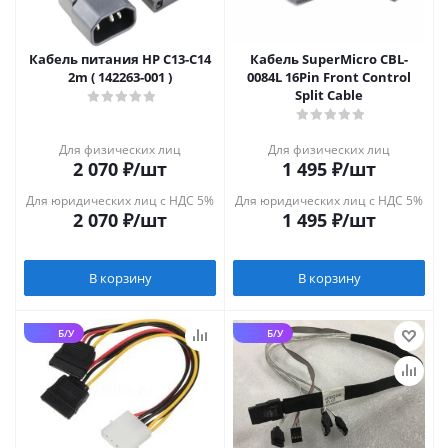
Кабель питания HP C13-C14
Кабель SuperMicro CBL-
2m ( 142263-001 )
0084L 16Pin Front Control
Split Cable
Для физических лиц
Для физических лиц
2 070
₽
/шт
1 495
₽
/шт
Для юридических лиц с НДС 5%
Для юридических лиц с НДС 5%
2 070
₽
/шт
1 495
₽
/шт
В корзину
В корзину
Б/У
Б/У