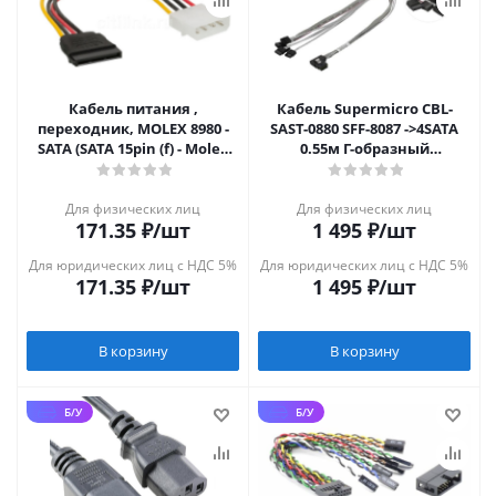
Кабель питания ,
Кабель Supermicro CBL-
переходник, MOLEX 8980 -
SAST-0880 SFF-8087 ->4SATA
SATA (SATA 15pin (f) - Molex
0.55м Г-образный
4pin (m))
коннектор
Для физических лиц
Для физических лиц
171.35
₽
/шт
1 495
₽
/шт
Для юридических лиц с НДС 5%
Для юридических лиц с НДС 5%
171.35
₽
/шт
1 495
₽
/шт
В корзину
В корзину
Б/У
Б/У