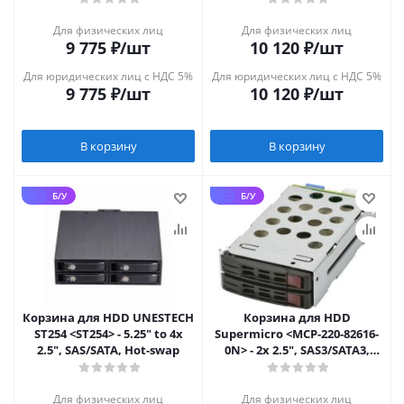
Для физических лиц
Для физических лиц
9 775
₽
/шт
10 120
₽
/шт
Для юридических лиц с НДС 5%
Для юридических лиц с НДС 5%
9 775
₽
/шт
10 120
₽
/шт
В корзину
В корзину
Б/У
Б/У
Корзина для HDD UNESTECH
Корзина для HDD
ST254 <ST254> - 5.25" to 4x
Supermicro <MCP-220-82616-
2.5", SAS/SATA, Hot-swap
0N> - 2x 2.5", SAS3/SATA3,
12Gbps, для
216B/826B/417B/846X
Для физических лиц
Для физических лиц