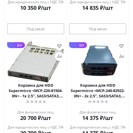
Для юридических лиц с НДС 5%
Для юридических лиц с НДС 5%
10 350
₽
/шт
14 835
₽
/шт
Под заказ
Под заказ
Б/У
Б/У
Корзина для HDD
Корзина для HDD
Supermicro <MCP-220-81504-
Supermicro <MCP-240-82922-
0N> - 1x 2.5", SAS3/SATA3,
0N> - 2x 2.5", SAS3/SATA3,
12Gbps, для
12Gbps, для 829U/219U
SC813/815/818/819
Для физических лиц
Для физических лиц
20 700
₽
/шт
14 375
₽
/шт
Для юридических лиц с НДС 5%
Для юридических лиц с НДС 5%