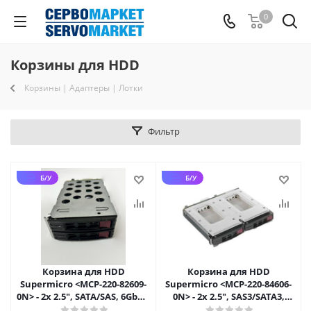
0
Корзины для HDD
Корзины | Адаптеры | Лотки
Фильтр
Б/У
Б/У
Корзина для HDD
Корзина для HDD
Supermicro <MCP-220-82609-
Supermicro <MCP-220-84606-
0N> - 2x 2.5", SATA/SAS, 6Gbps,
0N> - 2x 2.5", SAS3/SATA3,
для SC826/SC847
12Gbps, для SC846