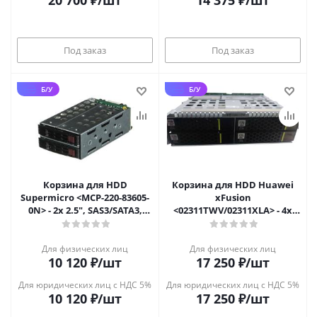
20 700
₽
/шт
14 375
₽
/шт
Под заказ
Под заказ
Б/У
Б/У
Корзина для HDD
Корзина для HDD Huawei
Supermicro <MCP-220-83605-
xFusion
0N> - 2x 2.5", SAS3/SATA3,
<02311TWV/02311XLA> - 4x
12Gbps, для SC836
2.5", NVMe U.2, для
DP2200/5288V5/2288HV5
Для физических лиц
Для физических лиц
10 120
₽
/шт
17 250
₽
/шт
Для юридических лиц с НДС 5%
Для юридических лиц с НДС 5%
10 120
₽
/шт
17 250
₽
/шт