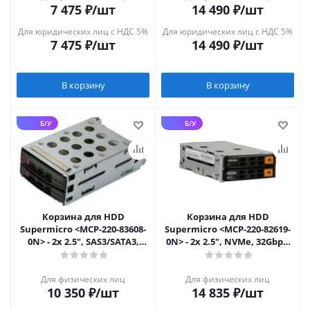
7 475
₽
/шт
14 490
₽
/шт
Для юридических лиц с НДС 5%
Для юридических лиц с НДС 5%
7 475
₽
/шт
14 490
₽
/шт
В корзину
В корзину
Б/У
Б/У
Корзина для HDD
Корзина для HDD
Supermicro <MCP-220-83608-
Supermicro <MCP-220-82619-
0N> - 2x 2.5", SAS3/SATA3,
0N> - 2x 2.5", NVMe, 32Gbps,
12Gbps, для SC836
для
216B/826B/417B/846X/847B
Для физических лиц
Для физических лиц
10 350
₽
/шт
14 835
₽
/шт