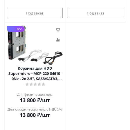
Под заказ
Под заказ
Б/У
Корзина для HDD
Supermicro <MCP-220-84610-
0N> - 2x 2.5", SAS3/SATA3,
12Gbps, для SC846
Для физических лиц
13 800
₽
/шт
Для юридических лиц с НДС 5%
13 800
₽
/шт