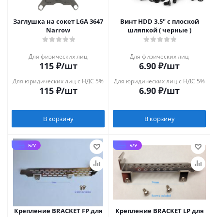
Заглушка на сокет LGA 3647
Винт HDD 3.5" с плоской
Narrow
шляпкой ( черные )
Для физических лиц
Для физических лиц
115
₽
/шт
6.90
₽
/шт
Для юридических лиц с НДС 5%
Для юридических лиц с НДС 5%
115
₽
/шт
6.90
₽
/шт
В корзину
В корзину
Б/У
Б/У
Крепление BRACKET FP для
Крепление BRACKET LP для