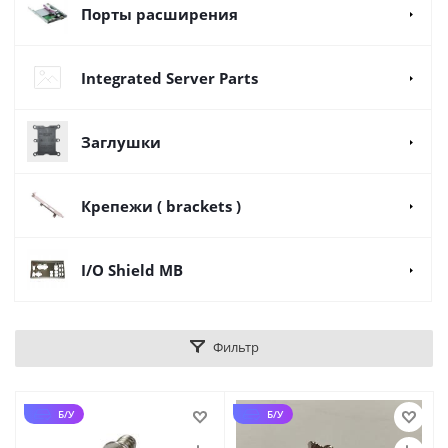
Порты расширения
Integrated Server Parts
Заглушки
Крепежи ( brackets )
I/O Shield MB
Фильтр
Б/У
Б/У