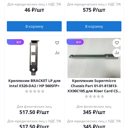
Для юридических лиц с НДС 5%
Для юридических лиц с НДС 5%
46
₽
/шт
575
₽
/шт
В корзину
В корзину
Б/У
Б/У
Крепление BRACKET LP для
Крепление Supermicro
Intel X520-DA2 / HP 560SFP+
Chassis Part 01-01-813813-
XX00С105 для Riser Card CSE-
813
Для физических лиц
Для физических лиц
517.50
₽
/шт
345
₽
/шт
Для юридических лиц с НДС 5%
Для юридических лиц с НДС 5%
517.50
₽
/шт
345
₽
/шт