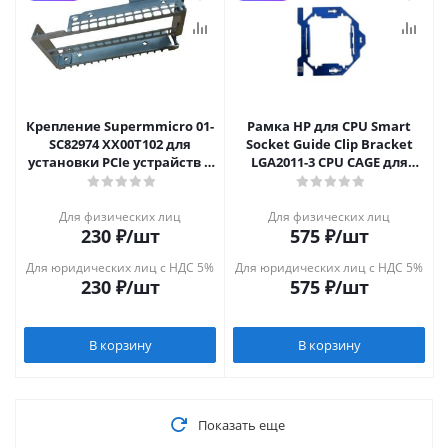
Крепление Supermmicro 01-
Рамка HP для CPU Smart
SC82974 XX00T102 для
Socket Guide Clip Bracket
установки PCIe устрайств в
LGA2011-3 CPU CAGE для
CSE829
сервера G8/G9
Для физических лиц
Для физических лиц
230
₽
/шт
575
₽
/шт
Для юридических лиц с НДС 5%
Для юридических лиц с НДС 5%
230
₽
/шт
575
₽
/шт
В корзину
В корзину
Показать еще