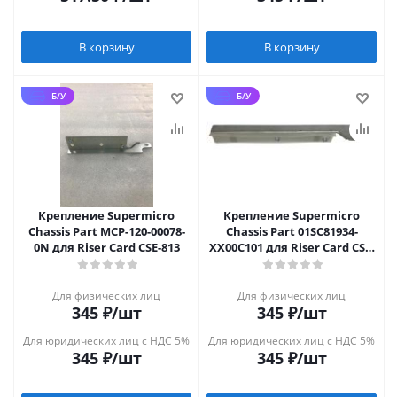
В корзину
В корзину
Б/У
Б/У
Крепление Supermicro
Крепление Supermicro
Chassis Part MCP-120-00078-
Chassis Part 01SC81934-
0N для Riser Card CSE-813
XX00C101 для Riser Card CSE-
119
Для физических лиц
Для физических лиц
345
₽
/шт
345
₽
/шт
Для юридических лиц с НДС 5%
Для юридических лиц с НДС 5%
345
₽
/шт
345
₽
/шт