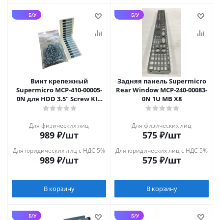
Б/У
Б/У
Винт крепежный
Задняя панель Supermicro
Supermicro MCP-410-00005-
Rear Window MCP-240-00083-
0N для HDD 3.5" Screw KIT
0N 1U MB X8
100шт
Для физических лиц
Для физических лиц
989
₽
/шт
575
₽
/шт
Для юридических лиц с НДС 5%
Для юридических лиц с НДС 5%
989
₽
/шт
575
₽
/шт
В корзину
В корзину
Б/У
Б/У