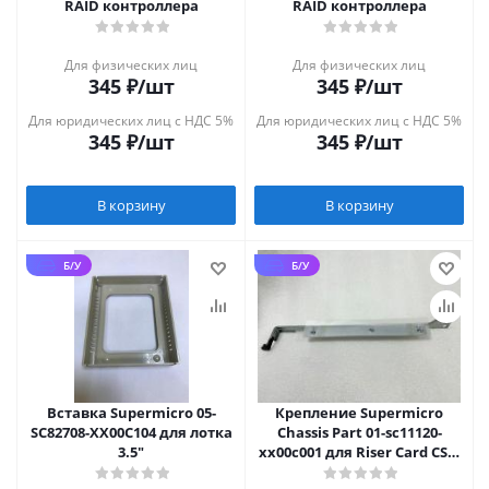
RAID контроллера
RAID контроллера
Для физических лиц
Для физических лиц
345
₽
/шт
345
₽
/шт
Для юридических лиц с НДС 5%
Для юридических лиц с НДС 5%
345
₽
/шт
345
₽
/шт
В корзину
В корзину
Б/У
Б/У
Вставка Supermicro 05-
Крепление Supermicro
SC82708-XX00C104 для лотка
Chassis Part 01-sc11120-
3.5"
xx00c001 для Riser Card CSE-
815 X8