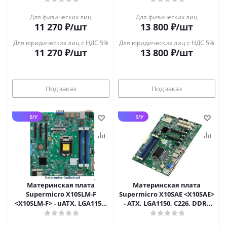
IPMI
Для физических лиц
Для физических лиц
11 270
₽
/шт
13 800
₽
/шт
Для юридических лиц с НДС 5%
Для юридических лиц с НДС 5%
11 270
₽
/шт
13 800
₽
/шт
Под заказ
Под заказ
Б/У
Б/У
Материнская плата
Материнская плата
Supermicro X10SLM-F
Supermicro X10SAE <X10SAE>
<X10SLM-F> - uATX, LGA1150,
- ATX, LGA1150, C226, DDR3
C224, DDR3 ECC UDIMM,
ECC UDIMM, 2xGbE
2xGbE, IPMI