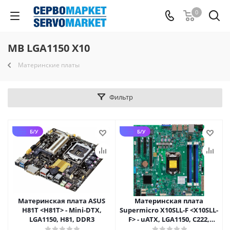
0
MB LGA1150 X10
Материнские платы
Фильтр
Б/У
Б/У
Материнская плата ASUS
Материнская плата
H81T <H81T> - Mini-DTX,
Supermicro X10SLL-F <X10SLL-
LGA1150, H81, DDR3
F> - uATX, LGA1150, C222,
DDR3 ECC UDIMM, 2xGbE,