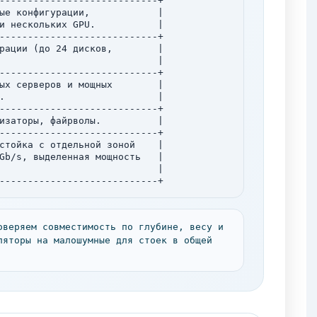
----------------------------+

ые конфигурации,            |

и нескольких GPU.           |

----------------------------+

рации (до 24 дисков,        |

                            |

----------------------------+

ых серверов и мощных        |

.                           |

----------------------------+

изаторы, файрволы.          |

----------------------------+

стойка с отдельной зоной    |

Gb/s, выделенная мощность   |

                            |

----------------------------+
оверяем совместимость по глубине, весу и
ляторы на малошумные для стоек в общей