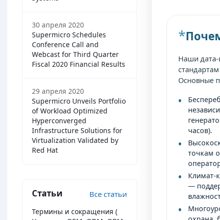
30 апреля 2020
Поче
Supermicro Schedules
Conference Call and
Webcast for Third Quarter
Наши дата-
Fiscal 2020 Financial Results
стандартам
Основные п
29 апреля 2020
Беспереб
Supermicro Unveils Portfolio
независи
of Workload Optimized
генерато
Hyperconverged
Infrastructure Solutions for
часов).
Virtualization Validated by
Высокоск
Red Hat
точкам о
оператор
Климат-
— поддер
Статьи
Все статьи
влажност
Многоуро
Термины и сокращения (
охрана, 