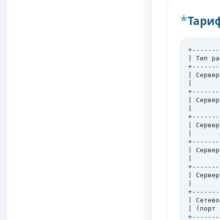
Тари
+-------
| Тип ра
+-------
| Сервер
|       
+-------
| Сервер
|       
+-------
| Сервер
|       
+-------
| Сервер
|       
+-------
| Сервер
|       
+-------
| Сетево
| (порт 
+-------