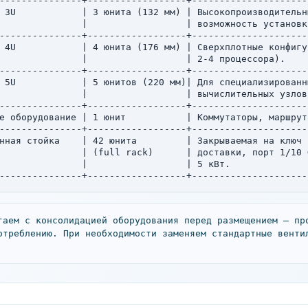
---------------+------------------+---------------------
 3U            | 3 юнита (132 мм) | Высокопроизводительн
               |                  | возможность установк
---------------+------------------+---------------------
 4U            | 4 юнита (176 мм) | Сверхплотные конфигу
               |                  | 2-4 процессора).    
---------------+------------------+---------------------
 5U            | 5 юнитов (220 мм)| Для специализированн
               |                  | вычислительных узлов
---------------+------------------+---------------------
е оборудование | 1 юнит           | Коммутаторы, маршрут
---------------+------------------+---------------------
нная стойка    | 42 юнита         | Закрываемая на ключ 
               | (full rack)      | доставки, порт 1/10 
               |                  | 5 кВт.              
---------------+------------------+---------------------
гаем с консолидацией оборудования перед размещением — пр
отреблению. При необходимости заменяем стандартные венти