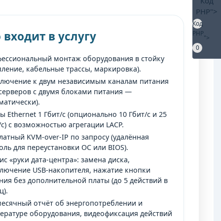
Код
PHP
">
Код
 входит в услугу
PHP
">
0
ессиональный монтаж оборудования в стойку
пление, кабельные трассы, маркировка).
лючение к двум независимым каналам питания
 серверов с двумя блоками питания —
матически).
ы Ethernet 1 Гбит/с (опционально 10 Гбит/с и 25
/с) с возможностью агрегации LACP.
латный KVM-over-IP по запросу (удалённая
оль для переустановки ОС или BIOS).
ис «руки дата-центра»: замена диска,
лючение USB-накопителя, нажатие кнопки
ния без дополнительной платы (до 5 действий в
ц).
есячный отчёт об энергопотреблении и
ературе оборудования, видеофиксация действий