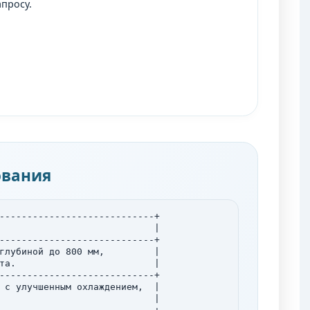
апросу.
ования
----------------------------+

                            |

----------------------------+

глубиной до 800 мм,         |

та.                         |

----------------------------+

 с улучшенным охлаждением,  |

                            |
