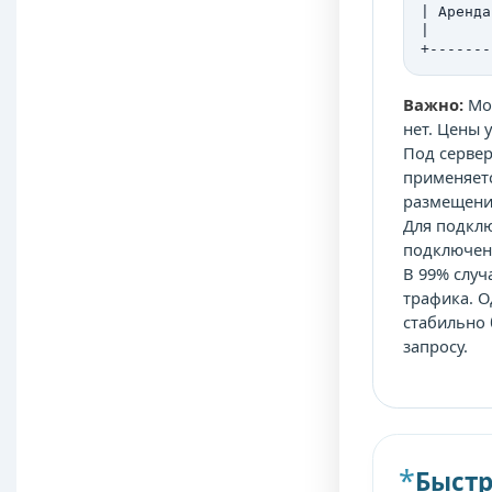
| Аренда
|       
+-------
Важно:
Мощ
нет. Цены 
Под сервер
применяетс
размещения
Для подклю
подключен 
В 99% случ
трафика. О
стабильно 
запросу.
Быстр