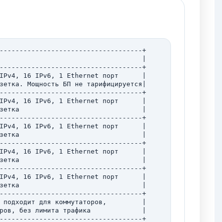
------------------------------------+

                                    |

------------------------------------+

IPv4, 16 IPv6, 1 Ethernet порт      |

зетка. Мощность БП не тарифицируется|

------------------------------------+

IPv4, 16 IPv6, 1 Ethernet порт      |

зетка                               |

------------------------------------+

IPv4, 16 IPv6, 1 Ethernet порт      |

зетка                               |

------------------------------------+

IPv4, 16 IPv6, 1 Ethernet порт      |

зетка                               |

------------------------------------+

IPv4, 16 IPv6, 1 Ethernet порт      |

зетка                               |

------------------------------------+

 подходит для коммутаторов,         |

ров, без лимита трафика             |

------------------------------------+
