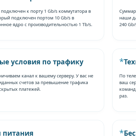
 подключен к порту 1 Gb/s коммутатора в
Суммарн
торый подключен портом 10 Gb/s в
наши д
нное ядро с производительностью 1 Tb/s.
240 Gb/
ые условия по трафику
Те
ичиваем канал к вашему серверу. У вас не
По теле
иданных счетов за превышение трафика
ваш се
 скрытых платежей.
команд
раз.
 питания
Бе