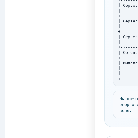
+-------
| Сервер
|       
+-------
| Сервер
|       
+-------
| Сервер
|       
+-------
| Сетево
+-------
| Выделе
|       
|       
+-------
Мы помо
энергоп
зоне.