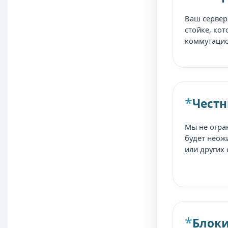
Ваш сервер
стойке, ко
коммутацио
Честн
Мы не огран
будет неож
или других
Блоки