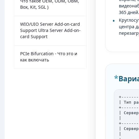
Что такое OEM, ODM, OBM,
видеонаб
Box, Kit, SGL )
365 дней
Круглосу
WIO/UIO Server Add-on-card
центра д
Support Ultra Server Add-on-
перезагр
card Support
PCIe Bifurcation - Что это и
как включать
Вари
+-------
| Тип ра
+-------
| Сервер
|       
+-------
| Сервер
|       