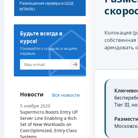
Размещение сервера в ЦОД
скоро
MTW.RU
Колокация (
Будьте всегда в
собственная 
курсе!
арендовать 
Узнавайте о скидках и акциях
первым
Ключево
Новости
Все новости
беспереб
Tier III,
5 ноября 2020
Supermicro Boosts Entry UP
Server Line Enabling a Rich
Размести
Set of New Workloads on
Московска
Cost-Optimized, Entry-Class
Systems