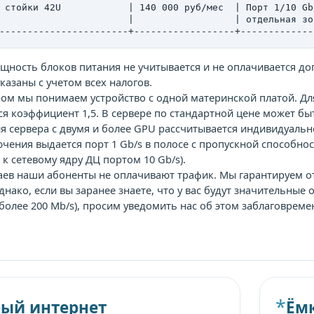
 стойки 42U            | 140 000 руб/мес  | Порт 1/10 Gb
                       |                  | отдельная зо
-----------------------+------------------+-------------
ность блоков питания не учитывается и не оплачивается доп
указаны с учетом всех налогов.
ом мы понимаем устройство с одной материнской платой. Дл
я коэффициент 1,5. В сервере по стандартной цене может бы
 сервера с двумя и более GPU рассчитывается индивидуальн
чения выдается порт 1 Gb/s в полосе с пропускной способност
к сетевому ядру ДЦ портом 10 Gb/s).
аев наши абоненты не оплачивают трафик. Мы гарантируем о
днако, если вы заранее знаете, что у вас будут значительны
более 200 Mb/s), просим уведомить нас об этом заблаговрем
ый интернет
Ём