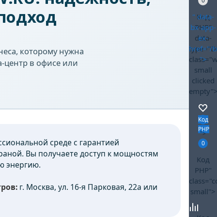
0
подход
" data-
Код
bx-app-
PHP
"
data-
ex-
type="D
href="/
еса, которому нужна
class="
">
а-центр в офисе или
small
clicked
empty"
Код
PHP
">
сиональной среде с гарантией
0
раной. Вы получаете доступ к мощностям
Код
ую энергию.
PHP
"
class="
ров:
г. Москва, ул. 16-я Парковая, 22а или
small">