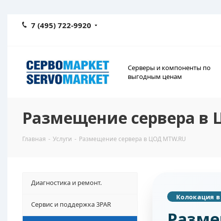
7 (495) 722-9920
Серверы и компоненты по
выгодным ценам
Размещение сервера в
Главная
-
Услуги
-
Размещение сервера в ЦОД MTW.RU
Диагностика и ремонт.
Колокация в 
Сервис и поддержка 3PAR
Разме