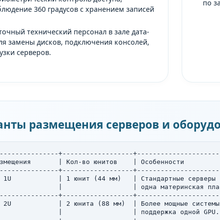
по з
людение 360 градусов с хранением записей
.
точный технический персонал в зале дата-
ля замены дисков, подключения консолей,
узки серверов.
анты размещения серверов и оборуд
---------------+------------------+---------------------
змещения       | Кол-во юнитов    | Особенности         
---------------+------------------+---------------------
 1U            | 1 юнит (44 мм)   | Стандартные серверы 
               |                  | одна материнская пла
---------------+------------------+---------------------
 2U            | 2 юнита (88 мм)  | Более мощные системы
               |                  | поддержка одной GPU.