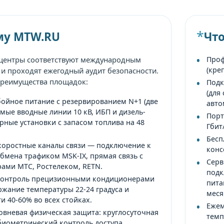
му MTW.RU
Что
центры соответствуют международным
Проф
(кре
 и проходят ежегодный аудит безопасности.
реимущества площадок:
Подк
(для
ойное питание с резервированием N+1 (две
авто
мые вводные линии 10 кВ, ИБП и дизель-
Порт
рные установки с запасом топлива на 48
Гбит
Бесп
оростные каналы связи — подключение к
конс
бмена трафиком MSK-IX, прямая связь с
Серв
ами МТС, Ростелеком, RETN.
подк
контроль прецизионными кондиционерами
пита
жание температуры 22-24 градуса и
меся
и 40-60% во всех стойках.
Ежем
вневая физическая защита: круглосуточная
темп
биометрический контроль доступа,