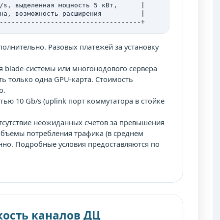
/s, выделенная мощность 5 кВт,      |

на, возможность расширения          |

------------------------------------+
олнительно. Разовых платежей за установку
я blade-системы или многонодового сервера
ть только одна GPU-карта. Стоимость
о.
ью 10 Gb/s (uplink порт коммутатора в стойке
тсутствие неожиданных счетов за превышения
е объемы потребления трафика (в среднем
енно. Подробные условия предоставляются по
кость каналов ДЦ