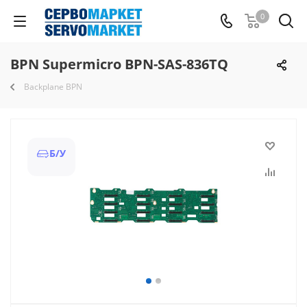
0
BPN Supermicro BPN-SAS-836TQ
Backplane BPN
Б/У