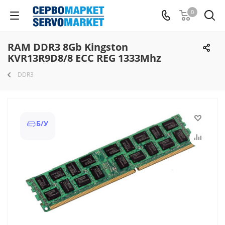
0
RAM DDR3 8Gb Kingston
KVR13R9D8/8 ECC REG 1333Mhz
DDR3
Б/У