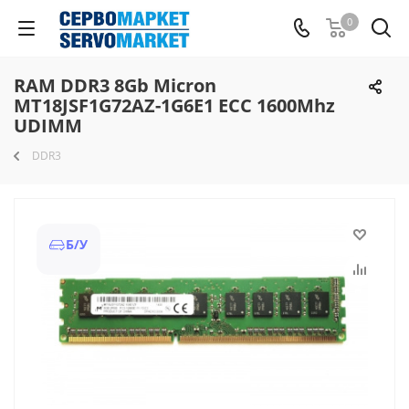
0
RAM DDR3 8Gb Micron
MT18JSF1G72AZ-1G6E1 ECC 1600Mhz
UDIMM
DDR3
Б/У