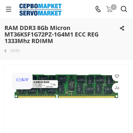
0
RAM DDR3 8Gb Micron
MT36KSF1G72PZ-1G4M1 ECC REG
1333Mhz RDIMM
DDR3
Б/У