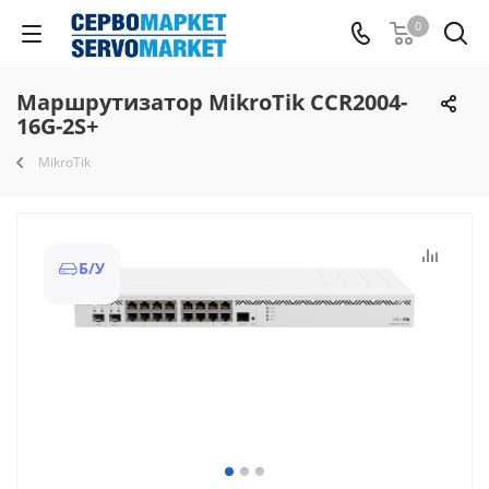
0
Маршрутизатор MikroTik CCR2004-
16G-2S+
MikroTik
Б/У