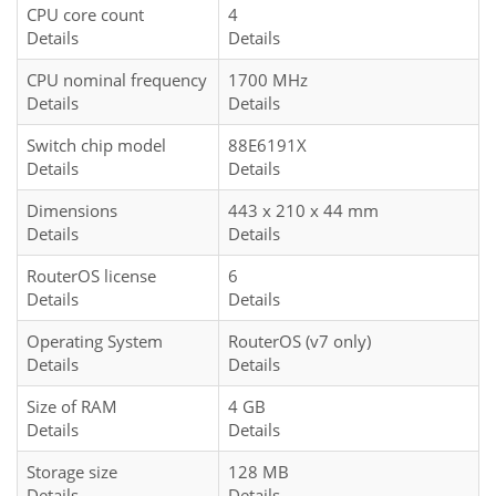
CPU core count
4
Details
Details
CPU nominal frequency
1700 MHz
Details
Details
Switch chip model
88E6191X
Details
Details
Dimensions
443 x 210 x 44 mm
Details
Details
RouterOS license
6
Details
Details
Operating System
RouterOS (v7 only)
Details
Details
Size of RAM
4 GB
Details
Details
Storage size
128 MB
Details
Details