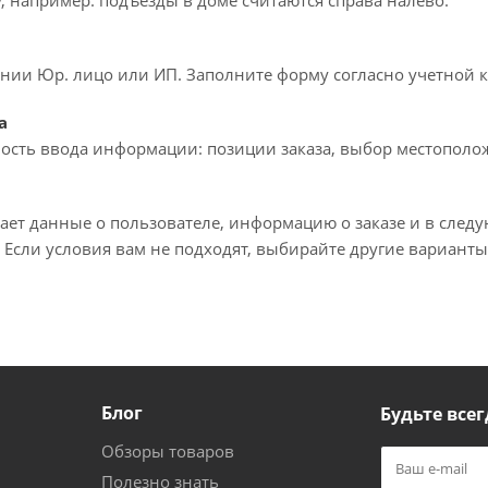
, например: подъезды в доме считаются справа налево.
ии Юр. лицо или ИП. Заполните форму согласно учетной ка
а
ость ввода информации: позиции заказа, выбор местополож
ает данные о пользователе, информацию о заказе и в след
 Если условия вам не подходят, выбирайте другие варианты
Блог
Будьте всег
Обзоры товаров
Полезно знать