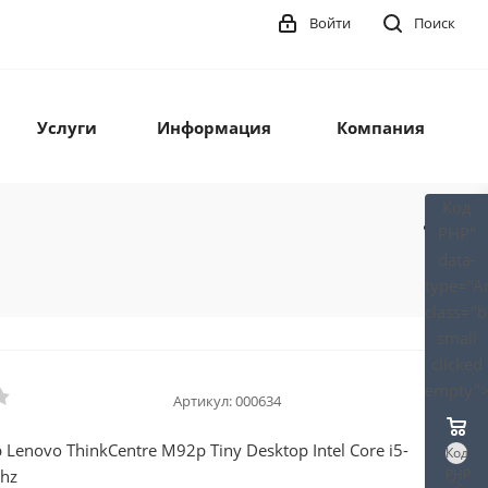
Войти
Поиск
Услуги
Информация
Компания
Код
PHP
"
data-
type="A
class="
small
clicked
empty"
Артикул:
000634
Lenovo ThinkCentre M92p Tiny Desktop Intel Core i5-
Код
hz
PHP
">