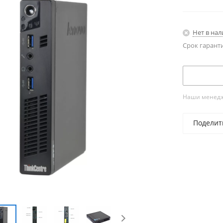
Нет в на
Срок гарант
Наши менедже
Поделит