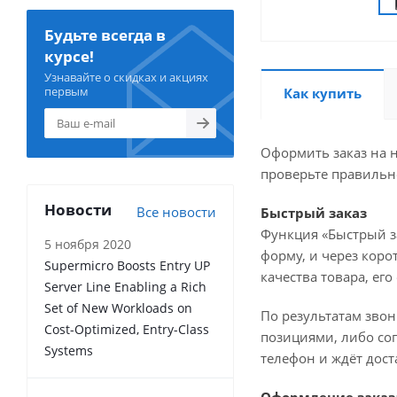
Будьте всегда в
курсе!
Узнавайте о скидках и акциях
первым
Как купить
Оформить заказ на н
проверьте правильн
Новости
Все новости
Быстрый заказ
Функция «Быстрый з
5 ноября 2020
форму, и через коро
Supermicro Boosts Entry UP
качества товара, ег
Server Line Enabling a Rich
Set of New Workloads on
По результатам звон
Cost-Optimized, Entry-Class
позициями, либо сог
Systems
телефон и ждёт дост