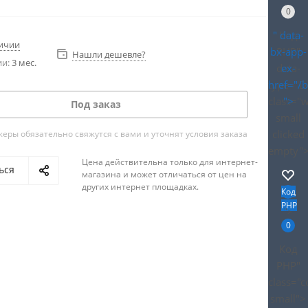
0
" data-
Код
личии
bx-app-
PHP
"
Нашли дешевле?
ии:
3 мес.
data-
ex-
type="D
href="/
class="
">
Под заказ
small
clicked
ры обязательно свяжутся с вами и уточнят условия заказа
empty"
Цена действительна только для интернет-
ься
магазина и может отличаться от цен на
других интернет площадках.
Код
PHP
">
0
Код
PHP
"
class="
small">