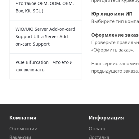
пригодиться курьеру
Что такое OEM, ODM, OBM,
Box, Kit, SGL )
Юр лицо или ИП
Выбирите тип компан
WIO/UIO Server Add-on-card
Оформление заказ
Support Ultra Server Add-
Проверьте правильн
on-card Support
«Оформить заказ».
PCIe Bifurcation - Что это и
Наш сервис запомин
как включать
предыдущего заказа.
Компания
Информация
О компании
Оплата
Вакансии
Доставка