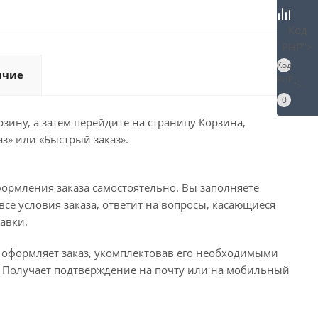
Код
PHP
">
Код
ичие
PHP
">
0
зину, а затем перейдите на страницу Корзина,
з» или «Быстрый заказ».
ормления заказа самостоятельно. Вы заполняете
се условия заказа, ответит на вопросы, касающиеся
тавки.
о оформляет заказ, укомплектовав его необходимыми
с. Получает подтверждение на почту или на мобильный