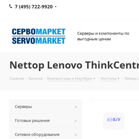
7 (495) 722-9920
Серверы и компоненты по
выгодным ценам
Nettop Lenovo ThinkCentre
Главная
-
Каталог
-
Компьютеры и Ноутбуки
-
Неттопы
-
Nettop 
Серверы
Б/У
Готовые решения
Сетевое оборудование