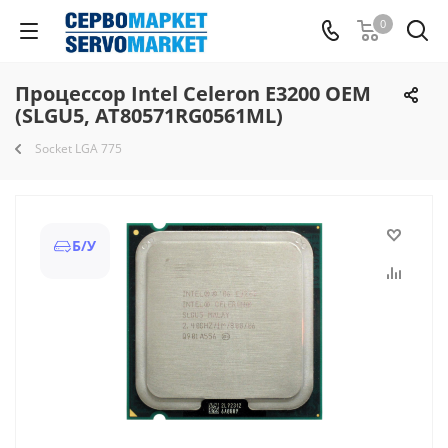
0
Процессор Intel Celeron E3200 OEM
(SLGU5, AT80571RG0561ML)
Socket LGA 775
Б/У